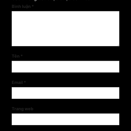
Bình luận
*
Tên
*
Email
*
Trang web