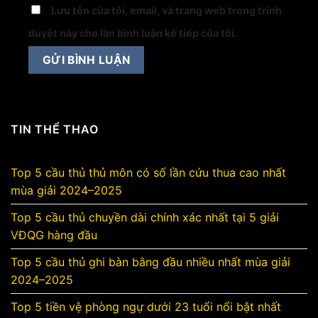
Lưu tên của tôi, email, và trang web trong trình
duyệt này cho lần bình luận kế tiếp của tôi.
TIN THỂ THAO
Top 5 cầu thủ thủ môn có số lần cứu thua cao nhất
mùa giải 2024–2025
Top 5 cầu thủ chuyền dài chính xác nhất tại 5 giải
VĐQG hàng đầu
Top 5 cầu thủ ghi bàn bằng đầu nhiều nhất mùa giải
2024–2025
Top 5 tiền vệ phòng ngự dưới 23 tuổi nổi bật nhất