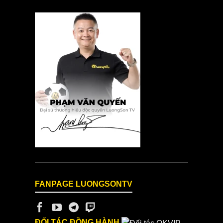
FANPAGE LUONGSONTV
ĐỐI TÁC ĐỒNG HÀNH