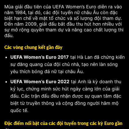
Mùa giải đầu tiên của UEFA Women’s Euro diễn ra vào
năm 1984, tại đó, các đội tuyển nữ châu Âu còn đặc
biệt hạn chế về mặt tổ chức và số lượng đội tham dự.
Đến năm 2009, giải đấu bắt đầu thu hút hơn nhiều với
sự mở rộng quyền tham dự và nâng cao chất lượng thi
đấu.
Các vòng chung kết gần đây
UEFA Women’s Euro 2017
tại Hà Lan đã chứng kiến
sự đăng quang của đội chủ nhà, tạo nên làn sóng
yêu thích bóng đá nữ tại châu Âu.
UEFA Women’s Euro 2022
tại Anh là kỳ doanh thu
kỷ lục, chứng minh sức hút ngày càng lớn của giải
đấu. Các trận đấu đều nhận được sự quan tâm đặc
biệt từ truyền thông và cộng đồng người hâm mộ
quốc tế.
Đặc điểm nổi bật của các đội tuyển trong các kỳ Euro gần