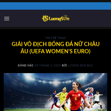
Bỏ
qua
nội
dung
TIN THỂ THAO
GIẢI VÔ ĐỊCH BÓNG ĐÁ NỮ CHÂU
ÂU (UEFA WOMEN’S EURO)
ĐĂNG VÀO
29 THÁNG 7, 2025
BỞI
LƯƠNG SƠN BẠC