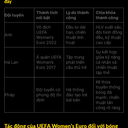
đây
Thành tích
Lý do thành
Chìa khóa
Đội tuyển
nổi bật
công
thành công
Vô địch
Đầu tư dài
HLV xuất sắc,
UEFA
hạn, chiến
đội hình đồng
Anh
Women’s
thuật linh
đều, kỹ thuật
Euro 2022
hoạt
cao cấp
Sự kết hợp
Á quân UEFA
Tập trung
giữa kỹ năng
Hà Lan
Women’s
phát triển
cá nhân và
Euro 2017
cầu thủ trẻ
chiến thuật
tập thể
Kế thừa
truyền thống
Đội tuyển có
Hệ thống
bóng đá
Pháp
phong độ ổn
đào tạo trẻ
mạnh, chiến
định
bài bản
thuật tấn
công rõ ràng
Tác động của UEFA Women’s Euro đối với bóng