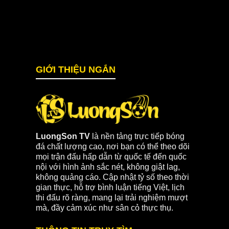
GIỚI THIỆU NGẮN
LuongSon TV
là nền tảng trực tiếp bóng
đá chất lượng cao, nơi bạn có thể theo dõi
mọi trận đấu hấp dẫn từ quốc tế đến quốc
nội với hình ảnh sắc nét, không giật lag,
không quảng cáo. Cập nhật tỷ số theo thời
gian thực, hỗ trợ bình luận tiếng Việt, lịch
thi đấu rõ ràng, mang lại trải nghiệm mượt
mà, đầy cảm xúc như sân cỏ thực thụ.