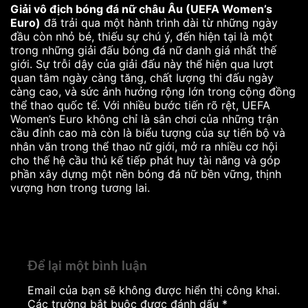
Giải vô địch bóng đá nữ châu Âu (UEFA Women’s
Euro)
đã trải qua một hành trình dài từ những ngày
đầu còn nhỏ bé, thiếu sự chú ý, đến hiện tại là một
trong những giải đấu bóng đá nữ danh giá nhất thế
giới. Sự trỗi dậy của giải đấu này thể hiện qua lượt
quan tâm ngày càng tăng, chất lượng thi đấu ngày
càng cao, và sức ảnh hưởng rộng lớn trong cộng đồng
thể thao quốc tế. Với nhiều bước tiến rõ rệt, UEFA
Women’s Euro không chỉ là sân chơi của những trận
cầu đỉnh cao mà còn là biểu tượng của sự tiến bộ và
nhân văn trong thể thao nữ giới, mở ra nhiều cơ hội
cho thế hệ cầu thủ kế tiếp phát huy tài năng và góp
phần xây dựng một nền bóng đá nữ bền vững, thịnh
vượng hơn trong tương lai.
Để lại một bình luận
Email của bạn sẽ không được hiển thị công khai.
Các trường bắt buộc được đánh dấu
*