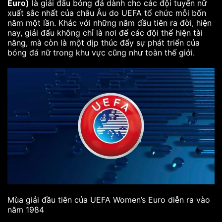
Euro)
là giải đấu bóng đá dành cho các đội tuyển nữ
xuất sắc nhất của châu Âu do UEFA tổ chức mỗi bốn
năm một lần. Khác với những năm đầu tiên ra đời, hiện
nay, giải đấu không chỉ là nơi để các đội thể hiện tài
năng, mà còn là một dịp thúc đẩy sự phát triển của
bóng đá nữ trong khu vực cũng như toàn thế giới.
Mùa giải đầu tiên của UEFA Women’s Euro diễn ra vào
năm 1984