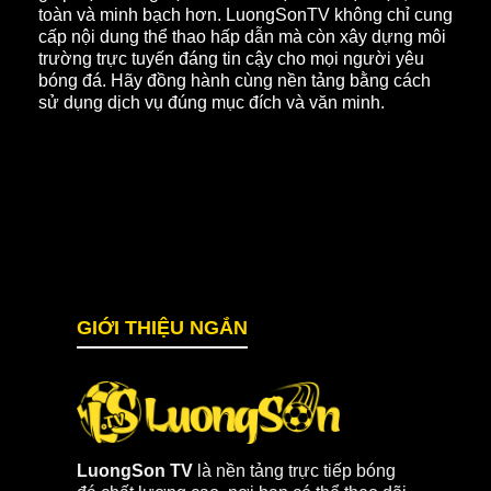
toàn và minh bạch hơn. LuongSonTV không chỉ cung
cấp nội dung thể thao hấp dẫn mà còn xây dựng môi
trường trực tuyến đáng tin cậy cho mọi người yêu
bóng đá. Hãy đồng hành cùng nền tảng bằng cách
sử dụng dịch vụ đúng mục đích và văn minh.
GIỚI THIỆU NGẮN
LuongSon TV
là nền tảng trực tiếp bóng