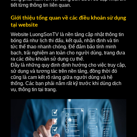
tiết từng thông tin liên quan.
Giới thiệu tổng quan về các điều khoản sử dụng
tại website
Website LuongSonTV là nền tảng cập nhật thông tin
bóng đá như lịch thi đấu, kết quả, nhận định và tin
tức thể thao nhanh chóng. Để đảm bảo tính minh
bạch, trải nghiệm an toàn cho người dùng, trang đưa
ra các điều khoản sử dụng cụ thể.
Đây là những quy định định hướng cho việc truy cập,
sử dụng và tương tác trên nền tảng, đồng thời đó
cũng là cam kết rõ ràng giữa người dùng và hệ
thống. Các bạn phải nắm rất kỹ trước khi dùng dịch
vụ, thông tin tại trang.