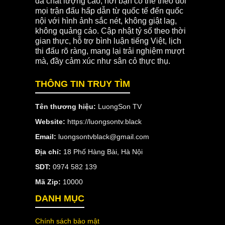
đá chất lượng cao, nơi bạn có thể theo dõi
mọi trận đấu hấp dẫn từ quốc tế đến quốc
nội với hình ảnh sắc nét, không giật lag,
không quảng cáo. Cập nhật tỷ số theo thời
gian thực, hỗ trợ bình luận tiếng Việt, lịch
thi đấu rõ ràng, mang lại trải nghiệm mượt
mà, đầy cảm xúc như sân cỏ thực thụ.
THÔNG TIN TRUY TÌM
Tên thương hiệu:
LuongSon TV
Website:
https://luongsontv.black
Email:
luongsontvblack@gmail.com
Địa chỉ:
18 Phố Hàng Bài, Hà Nội
SDT:
0974 582 139
Mã Zip:
10000
DANH MỤC
Chính sách bảo mật